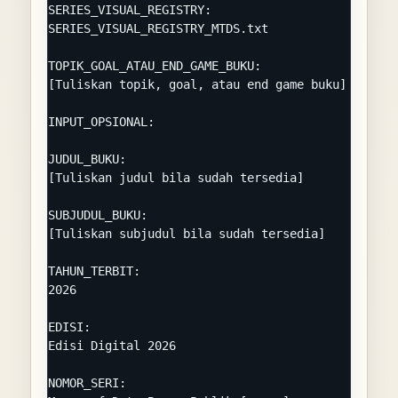
SERIES_VISUAL_REGISTRY:

SERIES_VISUAL_REGISTRY_MTDS.txt

TOPIK_GOAL_ATAU_END_GAME_BUKU:

[Tuliskan topik, goal, atau end game buku]

INPUT_OPSIONAL:

JUDUL_BUKU:

[Tuliskan judul bila sudah tersedia]

SUBJUDUL_BUKU:

[Tuliskan subjudul bila sudah tersedia]

TAHUN_TERBIT:

2026

EDISI:

Edisi Digital 2026

NOMOR_SERI:
