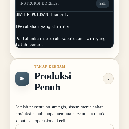
INSTRUKSI KOREKSI
Salin
UBAH KEPUTUSAN [nomor]:

[Perubahan yang diminta]

Pertahankan seluruh keputusan lain yang 
telah benar.
TAHAP KEENAM
Produksi
06
⌄
Penuh
Setelah persetujuan strategis, sistem menjalankan
produksi penuh tanpa meminta persetujuan untuk
keputusan operasional kecil.