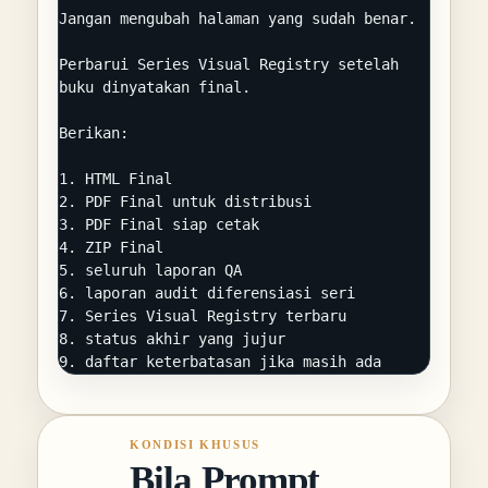
Jangan mengubah halaman yang sudah benar.

Perbarui Series Visual Registry setelah 
buku dinyatakan final.

Berikan:

1. HTML Final

2. PDF Final untuk distribusi

3. PDF Final siap cetak

4. ZIP Final

5. seluruh laporan QA

6. laporan audit diferensiasi seri

7. Series Visual Registry terbaru

8. status akhir yang jujur

9. daftar keterbatasan jika masih ada
KONDISI KHUSUS
Bila Prompt