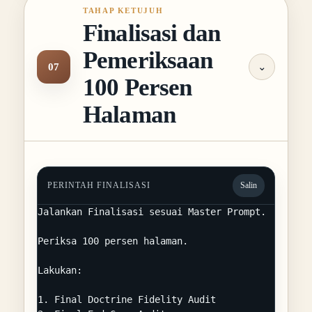
TAHAP KETUJUH
Finalisasi dan
Pemeriksaan
07
⌄
100 Persen
Halaman
PERINTAH FINALISASI
Salin
Jalankan Finalisasi sesuai Master Prompt.

Periksa 100 persen halaman.

Lakukan:

1. Final Doctrine Fidelity Audit
