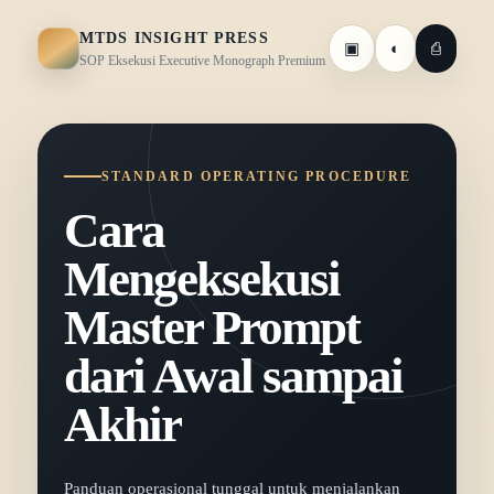
MTDS INSIGHT PRESS
▣
◐
⎙
SOP Eksekusi Executive Monograph Premium
STANDARD OPERATING PROCEDURE
Cara
Mengeksekusi
Master Prompt
dari Awal sampai
Akhir
Panduan operasional tunggal untuk menjalankan