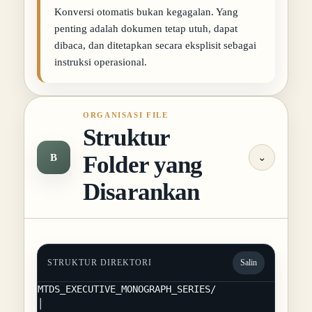
Konversi otomatis bukan kegagalan. Yang
penting adalah dokumen tetap utuh, dapat
dibaca, dan ditetapkan secara eksplisit sebagai
instruksi operasional.
ORGANISASI FILE
Struktur
Folder yang
B
⌄
Disarankan
STRUKTUR DIREKTORI
Salin
MTDS_EXECUTIVE_MONOGRAPH_SERIES/

│
