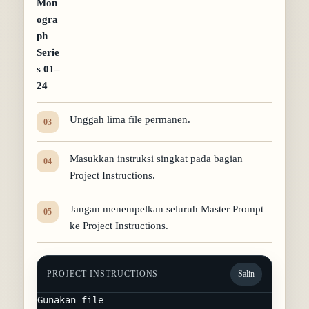
Mon
ogra
ph
Serie
s 01–
24
Unggah lima file permanen.
Masukkan instruksi singkat pada bagian
Project Instructions.
Jangan menempelkan seluruh Master Prompt
ke Project Instructions.
PROJECT INSTRUCTIONS
Salin
Gunakan file 