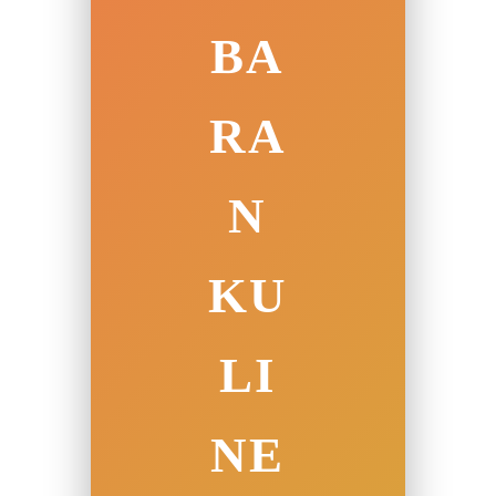
BA
RA
N
KU
LI
NE