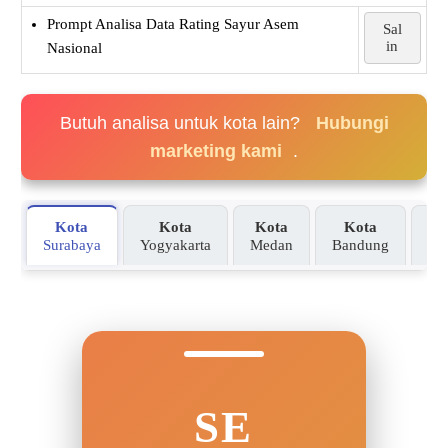
Prompt Analisa Data Rating Sayur Asem
Sal
in
Nasional
Butuh analisa untuk kota lain?
Hubungi
marketing kami
.
Kota
Kota
Kota
Kota
Yogyakarta
Medan
Bandung
Ma
Surabaya
SE