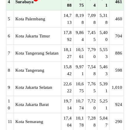
4
Surabaya
461
88
75
4
1
14,7
8,19
7,09
5,31
5
Kota Palembang
460
13
8
8
8
17,8
9,86
7,45
5,40
6
Kota Jakarta Timur
704
92
4
5
0
18,1
10,5
7,79
5,55
7
Kota Tangerang Selatan
886
27
61
0
3
15,8
9,97
7,54
5,46
8
Kota Tangerang
598
42
1
8
3
22,6
10,6
7,76
5,39
9
Kota Jakarta Selatan
1,010
22
75
5
1
1
19,7
10,7
7,72
5,25
Kota Jakarta Barat
924
0
14
74
0
1
17,4
10,1
7,28
5,04
11
Kota Semarang
290
04
78
8
7