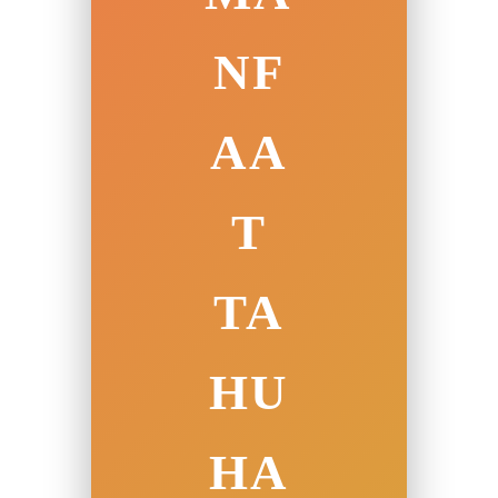
NF
AA
T
TA
HU
HA