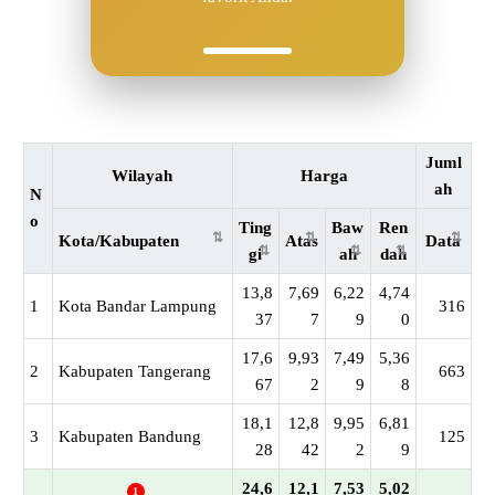
Juml
Wilayah
Harga
ah
N
o
Ting
Baw
Ren
Kota/Kabupaten
Atas
Data
gi
ah
dah
13,8
7,69
6,22
4,74
1
Kota Bandar Lampung
316
37
7
9
0
17,6
9,93
7,49
5,36
2
Kabupaten Tangerang
663
67
2
9
8
18,1
12,8
9,95
6,81
3
Kabupaten Bandung
125
28
42
2
9
24,6
12,1
7,53
5,02
1