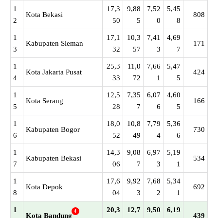
1
17,3
9,88
7,52
5,45
Kota Bekasi
808
2
50
5
0
8
1
17,1
10,3
7,41
4,69
Kabupaten Sleman
171
3
32
57
3
7
1
25,3
11,0
7,66
5,47
Kota Jakarta Pusat
424
4
33
72
1
5
1
12,5
7,35
6,07
4,60
Kota Serang
166
5
28
7
6
5
1
18,0
10,8
7,79
5,36
Kabupaten Bogor
730
6
52
49
4
6
1
14,3
9,08
6,97
5,19
Kabupaten Bekasi
534
7
06
7
3
1
1
17,6
9,92
7,68
5,34
Kota Depok
692
8
04
3
2
1
1
20,3
12,7
9,50
6,19
4
Kota Bandung
439