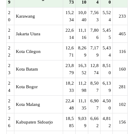
9
73
10
4
0
2
15,2
10,0
7,56
5,52
Karawang
233
0
34
40
3
4
2
22,6
11,1
7,80
5,45
Jakarta Utara
465
1
14
16
6
5
2
12,6
8,26
7,17
5,43
Kota Cilegon
116
2
71
9
9
4
2
23,8
16,3
12,8
8,51
Kota Batam
160
3
79
52
74
0
2
18,2
11,2
8,50
6,13
Kota Bogor
281
4
33
98
7
9
2
22,4
11,1
6,90
4,50
Kota Malang
102
5
48
35
7
0
2
18,5
9,03
6,66
4,81
Kabupaten Sidoarjo
156
6
85
9
2
2