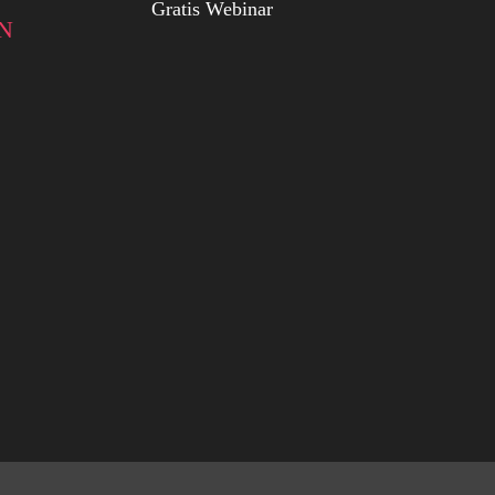
Gratis Webinar
N
Surabaya
Medan
Yogyakarta
Denpasar