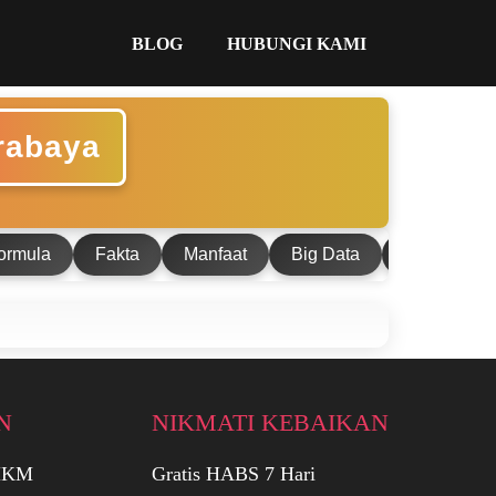
BLOG
HUBUNGI KAMI
rabaya
ormula
Fakta
Manfaat
Big Data
Teknologi
N
NIKMATI KEBAIKAN
UMKM
Gratis HABS 7 Hari