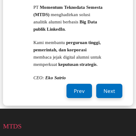
PT
Momentum Teknodata Semesta
(MTDS)
menghadirkan solusi
analitik alumni berbasis
Big Data
publik LinkedIn
.
Kami membantu
perguruan tinggi,
pemerintah, dan korporasi
membaca jejak digital alumni untuk
memperkuat
keputusan strategis
.
CEO:
Eko Satrio
Prev
Next
MTDS