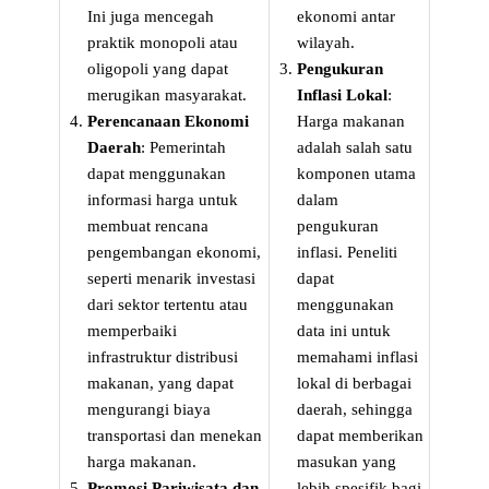
Ini juga mencegah
ekonomi antar
praktik monopoli atau
wilayah.
oligopoli yang dapat
Pengukuran
merugikan masyarakat.
Inflasi Lokal
:
Perencanaan Ekonomi
Harga makanan
Daerah
: Pemerintah
adalah salah satu
dapat menggunakan
komponen utama
informasi harga untuk
dalam
membuat rencana
pengukuran
pengembangan ekonomi,
inflasi. Peneliti
seperti menarik investasi
dapat
dari sektor tertentu atau
menggunakan
memperbaiki
data ini untuk
infrastruktur distribusi
memahami inflasi
makanan, yang dapat
lokal di berbagai
mengurangi biaya
daerah, sehingga
transportasi dan menekan
dapat memberikan
harga makanan.
masukan yang
Promosi Pariwisata dan
lebih spesifik bagi