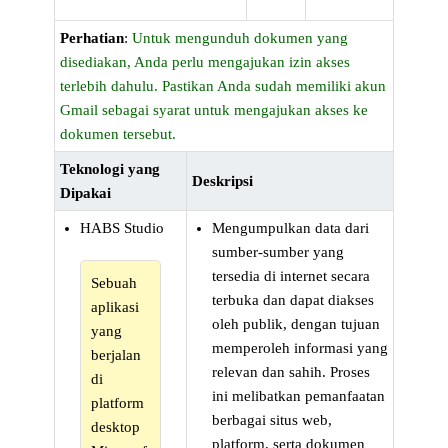
Perhatian
:
Untuk mengunduh dokumen yang
disediakan, Anda perlu mengajukan izin akses
terlebih dahulu. Pastikan Anda sudah memiliki akun
Gmail sebagai syarat untuk mengajukan akses ke
dokumen tersebut.
Teknologi yang
Deskripsi
Dipakai
HABS Studio
Mengumpulkan data dari
sumber-sumber yang
tersedia di internet secara
Sebuah
terbuka dan dapat diakses
aplikasi
oleh publik, dengan tujuan
yang
memperoleh informasi yang
berjalan
relevan dan sahih. Proses
di
ini melibatkan pemanfaatan
platform
berbagai situs web,
desktop
platform, serta dokumen