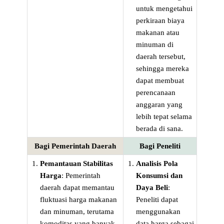
untuk mengetahui
perkiraan biaya
makanan atau
minuman di
daerah tersebut,
sehingga mereka
dapat membuat
perencanaan
anggaran yang
lebih tepat selama
berada di sana.
Bagi Pemerintah Daerah
Bagi Peneliti
Pemantauan Stabilitas
Analisis Pola
Harga
: Pemerintah
Konsumsi dan
daerah dapat memantau
Daya Beli
:
fluktuasi harga makanan
Peneliti dapat
dan minuman, terutama
menggunakan
komoditas yang banyak
data harga sebagai