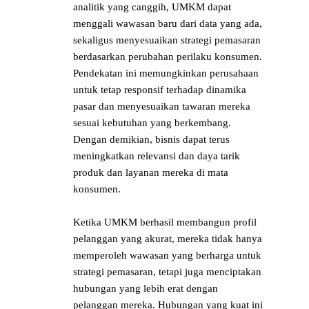
analitik yang canggih, UMKM dapat
menggali wawasan baru dari data yang ada,
sekaligus menyesuaikan strategi pemasaran
berdasarkan perubahan perilaku konsumen.
Pendekatan ini memungkinkan perusahaan
untuk tetap responsif terhadap dinamika
pasar dan menyesuaikan tawaran mereka
sesuai kebutuhan yang berkembang.
Dengan demikian, bisnis dapat terus
meningkatkan relevansi dan daya tarik
produk dan layanan mereka di mata
konsumen.
Ketika UMKM berhasil membangun profil
pelanggan yang akurat, mereka tidak hanya
memperoleh wawasan yang berharga untuk
strategi pemasaran, tetapi juga menciptakan
hubungan yang lebih erat dengan
pelanggan mereka. Hubungan yang kuat ini