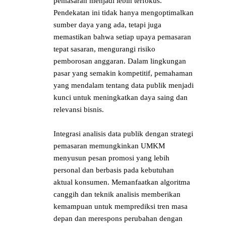
pemasaran menjadi lebih terfokus.
Pendekatan ini tidak hanya mengoptimalkan
sumber daya yang ada, tetapi juga
memastikan bahwa setiap upaya pemasaran
tepat sasaran, mengurangi risiko
pemborosan anggaran. Dalam lingkungan
pasar yang semakin kompetitif, pemahaman
yang mendalam tentang data publik menjadi
kunci untuk meningkatkan daya saing dan
relevansi bisnis.
Integrasi analisis data publik dengan strategi
pemasaran memungkinkan UMKM
menyusun pesan promosi yang lebih
personal dan berbasis pada kebutuhan
aktual konsumen. Memanfaatkan algoritma
canggih dan teknik analisis memberikan
kemampuan untuk memprediksi tren masa
depan dan merespons perubahan dengan