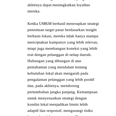
akhirnya dapat meningkatkan loyalitas
mereka.
Ketika UMKM berhasil menerapkan strategi
penentuan target pasar berdasarkan insight
berbasis lokasi, mereka tidak hanya mampu
menciptakan kampanye yang lebih relevan,
tetapi juga membangun koneksi yang lebih
erat dengan pelanggan di setiap daerah.
Hubungan yang dibangun di atas
pemahaman yang mendalam tentang
kebutuhan lokal akan mengarah pada
pengalaman pelanggan yang lebih positif
dan, pada akhirnya, mendorong
pertumbuhan jangka panjang. Kemampuan
untuk menyesuaikan strategi dengan
kondisi lokal menjadikan bisnis lebih
adaptif dan responsif, mengurangi risiko