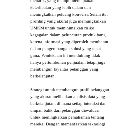
menarik, yang mampu menciptakan
keterlibatan yang lebih dalam dan
meningkatkan peluang konversi. Selain itu,
profiling yang akurat juga memungkinkan
UMKM untuk meminimalkan risiko
kegagalan dalam peluncuran produk baru,
karena informasi yang diperoleh membantu
dalam pengembangan solusi yang tepat
guna. Pendekatan ini mendukung tidak
hanya pertumbuhan penjualan, tetapi juga
membangun loyalitas pelanggan yang
berkelanjutan.
Strategi untuk membangun profil pelanggan
yang akurat melibatkan analisis data yang
berkelanjutan, di mana setiap interaksi dan
umpan balik dari pelanggan dievaluasi
untuk meningkatkan pemahaman tentang
mereka. Dengan memanfaatkan teknologi