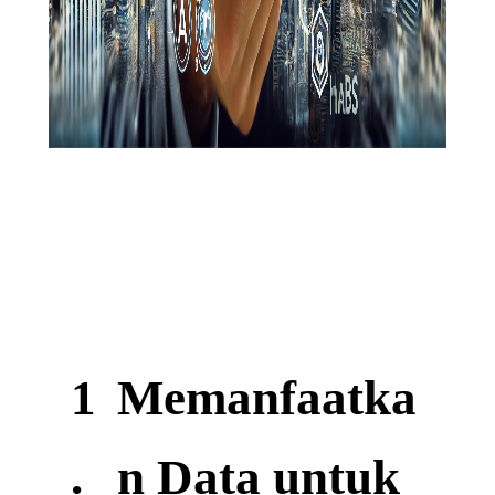
1
Memanfaatka
.
n Data untuk