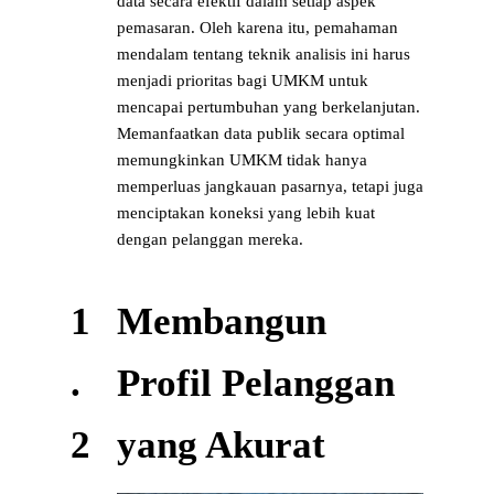
data secara efektif dalam setiap aspek
pemasaran. Oleh karena itu, pemahaman
mendalam tentang teknik analisis ini harus
menjadi prioritas bagi UMKM untuk
mencapai pertumbuhan yang berkelanjutan.
Memanfaatkan data publik secara optimal
memungkinkan UMKM tidak hanya
memperluas jangkauan pasarnya, tetapi juga
menciptakan koneksi yang lebih kuat
dengan pelanggan mereka.
1
Membangun
.
Profil Pelanggan
2
yang Akurat