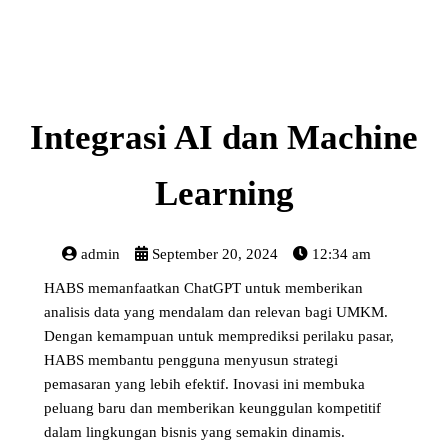
Integrasi AI dan Machine
Learning
admin
September 20, 2024
12:34 am
HABS memanfaatkan ChatGPT untuk memberikan
analisis data yang mendalam dan relevan bagi UMKM.
Dengan kemampuan untuk memprediksi perilaku pasar,
HABS membantu pengguna menyusun strategi
pemasaran yang lebih efektif. Inovasi ini membuka
peluang baru dan memberikan keunggulan kompetitif
dalam lingkungan bisnis yang semakin dinamis.