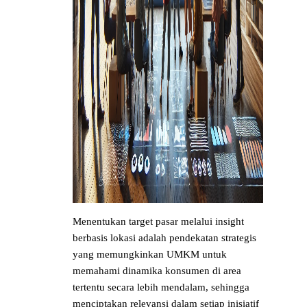
Menentukan target pasar melalui insight
berbasis lokasi adalah pendekatan strategis
yang memungkinkan UMKM untuk
memahami dinamika konsumen di area
tertentu secara lebih mendalam, sehingga
menciptakan relevansi dalam setiap inisiatif