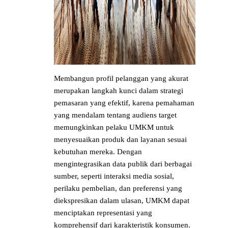
Membangun profil pelanggan yang akurat
merupakan langkah kunci dalam strategi
pemasaran yang efektif, karena pemahaman
yang mendalam tentang audiens target
memungkinkan pelaku UMKM untuk
menyesuaikan produk dan layanan sesuai
kebutuhan mereka. Dengan
mengintegrasikan data publik dari berbagai
sumber, seperti interaksi media sosial,
perilaku pembelian, dan preferensi yang
diekspresikan dalam ulasan, UMKM dapat
menciptakan representasi yang
komprehensif dari karakteristik konsumen.