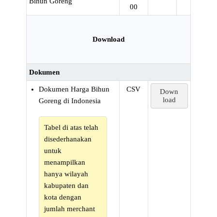
Bihun Goreng
00
Download
Dokumen
Dokumen Harga Bihun
CSV
Down
load
Goreng di Indonesia
Tabel di atas telah
disederhanakan
untuk
menampilkan
hanya wilayah
kabupaten dan
kota dengan
jumlah merchant