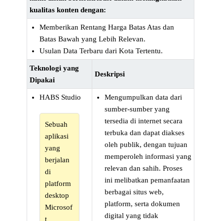
kualitas konten dengan:
Memberikan Rentang Harga Batas Atas dan
Batas Bawah yang Lebih Relevan.
Usulan Data Terbaru dari Kota Tertentu.
Teknologi yang
Deskripsi
Dipakai
HABS Studio
Mengumpulkan data dari
sumber-sumber yang
tersedia di internet secara
Sebuah
terbuka dan dapat diakses
aplikasi
oleh publik, dengan tujuan
yang
memperoleh informasi yang
berjalan
relevan dan sahih. Proses
di
ini melibatkan pemanfaatan
platform
berbagai situs web,
desktop
platform, serta dokumen
Microsof
digital yang tidak
t