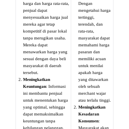
harga dan harga rata-rata,
Dengan
penjual dapat
mengetahui harga
menyesuaikan harga jual
tertinggi,
mereka agar tetap
terendah, dan
kompetitif di pasar lokal
rata-rata,
tanpa merugikan usaha.
masyarakat dapat
Mereka dapat
memahami harga
menawarkan harga yang
pasaran dan
sesuai dengan daya beli
memiliki acuan
masyarakat di daerah
untuk menilai
tersebut.
apakah harga
Meningkatkan
yang ditawarkan
Keuntungan
: Informasi
oleh sebuah
ini membantu penjual
merchant wajar
untuk menentukan harga
atau terlalu tinggi.
yang optimal, sehingga
Meningkatkan
dapat memaksimalkan
Kesadaran
keuntungan tanpa
Konsumen
:
kehilangan pelanggan.
Masyarakat akan