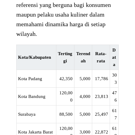
referensi yang berguna bagi konsumen
maupun pelaku usaha kuliner dalam
memahami dinamika harga di setiap
wilayah.
D
Terting
Terend
Rata-
Kota/Kabupaten
at
gi
ah
rata
a
30
Kota Padang
42,350
5,000
17,786
3
120,00
47
Kota Bandung
4,000
23,813
0
6
61
Surabaya
88,500
5,000
25,497
7
120,00
61
Kota Jakarta Barat
3,000
22,872