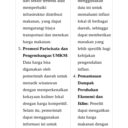
dari sektor tertentu atau
menggunakan
memperbaiki
data ini untuk
infrastruktur distribusi
memahami inflasi
makanan, yang dapat
lokal di berbagai
mengurangi biaya
daerah, sehingga
transportasi dan menekan
dapat memberikan
harga makanan.
masukan yang
Promosi Pariwisata dan
lebih spesifik bagi
Pengembangan UMKM
:
kebijakan
Data harga bisa
pengendalian
digunakan oleh
inflasi.
pemerintah daerah untuk
Pemantauan
menarik wisatawan
Dampak
dengan memperkenalkan
Perubahan
kekayaan kuliner lokal
Ekonomi dan
dengan harga kompetitif.
Iklim
: Peneliti
Selain itu, pemerintah
dapat mengaitkan
dapat menggunakan
data harga
informasi ini untuk
makanan dengan