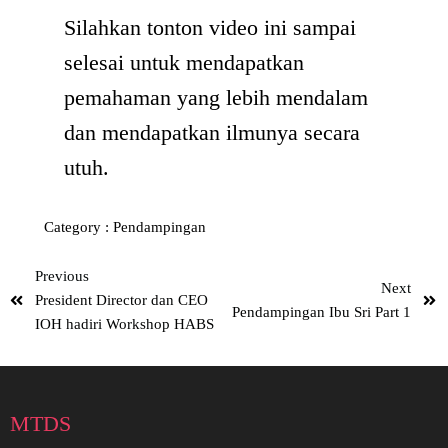
Silahkan tonton video ini sampai
selesai untuk mendapatkan
pemahaman yang lebih mendalam
dan mendapatkan ilmunya secara
utuh.
Category :
Pendampingan
Previous
Next
President Director dan CEO
Pendampingan Ibu Sri Part 1
IOH hadiri Workshop HABS
MTDS