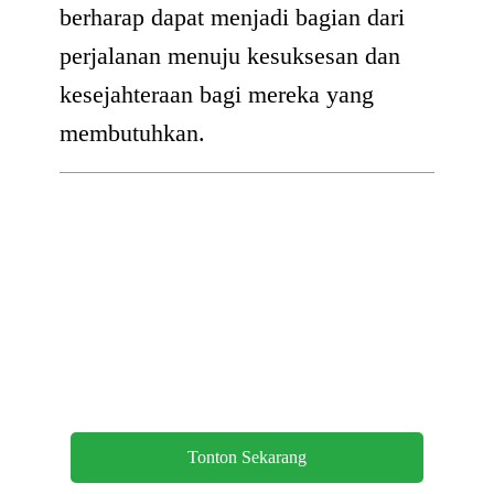
berharap dapat menjadi bagian dari
perjalanan menuju kesuksesan dan
kesejahteraan bagi mereka yang
membutuhkan.
Tonton Sekarang